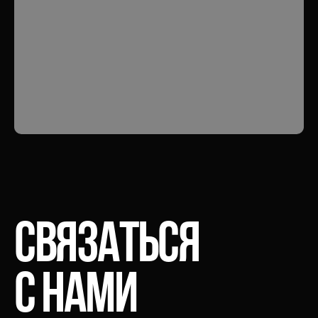
Связаться
с
нами