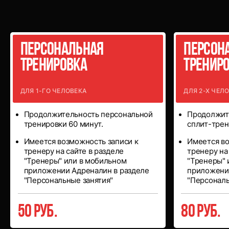
Персональные
тренировки
Персональная
Персон
тренировка
тренир
ДЛЯ 1-ГО ЧЕЛОВЕКА
ДЛЯ 2-Х ЧЕЛ
Продолжительность персональной
Продолжит
тренировки 60 минут.
сплит-трен
Имеется возможность записи к
Имеется во
тренеру на сайте в разделе
тренеру на
"Тренеры" или в мобильном
"Тренеры" 
приложении Адреналин в разделе
приложени
"Персональные занятия"
"Персональ
50 руб.
80 руб.