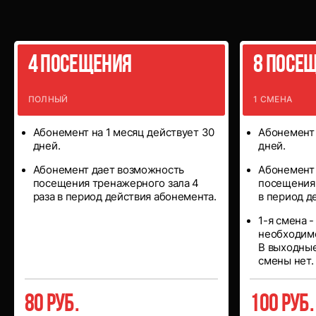
количество
посещений
4 посещения
8 посе
ПОЛНЫЙ
1 СМЕНА
Абонемент на 1 месяц действует 30
Абонемент 
дней.
дней.
Абонемент дает возможность
Абонемент
посещения тренажерного зала 4
посещения 
раза в период действия абонемента.
в период д
1-я смена -
необходимо
В выходные
смены нет.
80 руб.
100 руб.