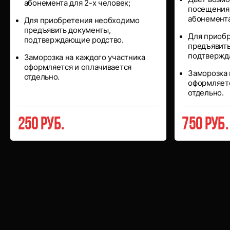
абонемента для 2-х человек;
посещения 
абонемента
Для приобретения необходимо
предъявить документы,
Для приоб
подтверждающие родство.
предъявить
подтвержд
Заморозка на каждого участника
оформляется и оплачивается
Заморозка 
отдельно.
оформляетс
отдельно.
250 руб.
750 руб.