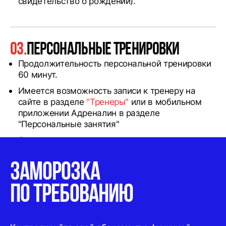
свидетельство о рождении).
03.
Персональные тренировки
Продолжительность персональной тренировки
60 минут.
Имеется возможность записи к тренеру на
сайте в разделе
"Тренеры"
или в мобильном
приложении Адреналин в разделе
"Персональные занятия"
Отмена клиентом записи на
персональное занятие доступна не менее чем
за 4 часа до начала занятия.
ЗАМОРОЗКА
ПО
ТРЕБОВАНИЮ
ПОЛУЧИТЬ КОНСУЛЬТАЦИЮ