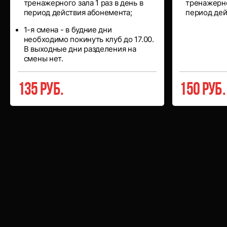
тренажерного зала 1 раз в день в
тренажерног
период действия абонемента;
период дей
1-я смена - в будние дни
необходимо покинуть клуб до 17.00.
В выходные дни разделения на
смены нет.
135 руб.
150 руб.
Абонементы
на